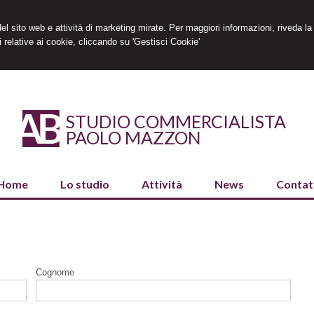
 del sito web e attività di marketing mirate. Per maggiori informazioni, riveda la
 relative ai cookie, cliccando su 'Gestisci Cookie'
STUDIO COMMERCIALISTA
PAOLO MAZZON
Home
Lo studio
Attività
News
Contat
Cognome