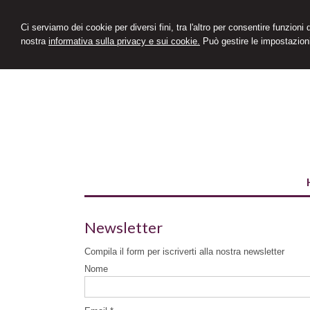
Ci serviamo dei cookie per diversi fini, tra l'altro per consentire funzioni
nostra
informativa sulla privacy e sui cookie.
Può gestire le impostazioni
Newsletter
Compila il form per iscriverti alla nostra newsletter
Nome