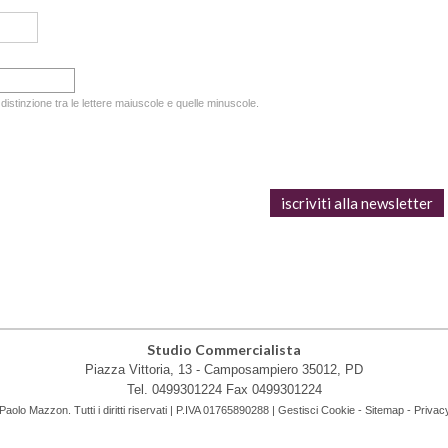
 distinzione tra le lettere maiuscole e quelle minuscole.
Studio Commercialista
Piazza Vittoria, 13 -
Camposampiero
35012
,
PD
Tel.
0499301224
Fax
0499301224
olo Mazzon. Tutti i diritti riservati | P.IVA 01765890288 |
Gestisci Cookie
-
Sitemap
-
Privac